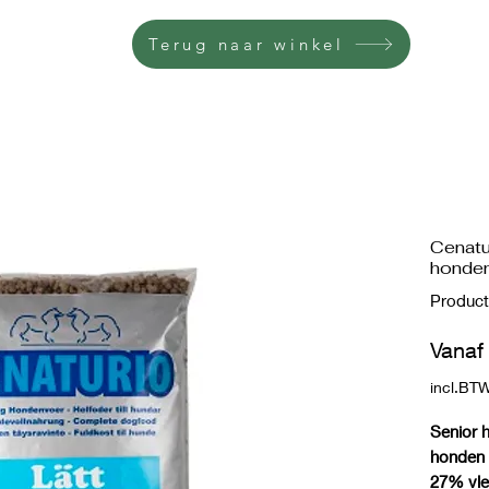
Terug naar winkel
Cenatur
honden
Product
Vana
incl.BT
Senior h
honden 
27% vle