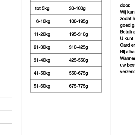
door.
tot 5kg
30-100g
Wij kun
zodat h
6-10kg
100-195g
goed g
Betalin
11-20kg
195-310g
U kunt 
Card en
21-30kg
310-425g
Bij afh
Wanneer
31-40kg
425-550g
uw best
verzend
41-50kg
550-675g
51-60kg
675-775g