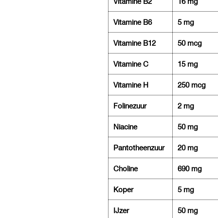
Vitamine B2
16 mg
Vitamine B6
5 mg
Vitamine B12
50 mcg
Vitamine C
15 mg
Vitamine H
250 mcg
Folinezuur
2 mg
Niacine
50 mg
Pantotheenzuur
20 mg
Choline
690 mg
Koper
5 mg
IJzer
50 mg