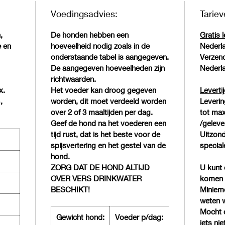
Voedingsadvies:
Tariev
,
De honden hebben een
Gratis 
e en
hoeveelheid nodig zoals in de
Nederl
onderstaande tabel is aangegeven.
Verzen
De aangegeven hoeveelheden zijn
Nederl
richtwaarden.
x.
Het voeder kan droog gegeven
Leverti
,
worden, dit moet verdeeld worden
Leveri
over 2 of 3 maaltijden per dag.
tot ma
Geef de hond na het voederen een
/geleve
tijd rust, dat is het beste voor de
Uitzond
spijsvertering en het gestel van de
special
hond.
ZORG DAT DE HOND ALTIJD
U kunt 
OVER VERS DRINKWATER
komen h
BESCHIKT!
Minieme
weten w
Mocht e
Gewicht hond:
Voeder p/dag:
iets ni