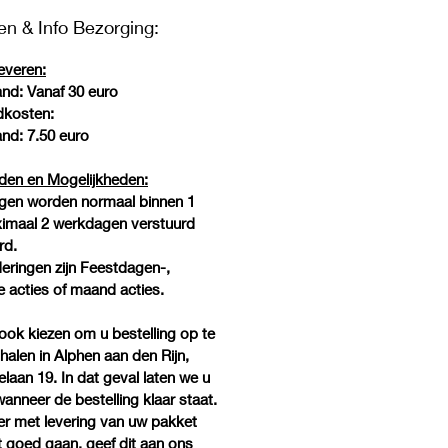
en & Info Bezorging:
leveren:
and:
Vanaf 30 euro
dkosten:
and:
7.50 euro
jden en Mogelijkheden:
ngen worden normaal binnen 1
ximaal 2 werkdagen verstuurd
rd.
eringen zijn Feestdagen-,
e acties of maand acties.
ook kiezen om u bestelling op te
alen in Alphen aan den Rijn,
laan 19. In dat geval laten we u
anneer de bestelling klaar staat.
r met levering van uw pakket
et goed gaan, geef dit aan ons