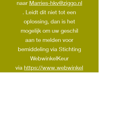
naar
Marries-hkv@ziggo.nl
. Leidt dit niet tot een
oplossing, dan is het
mogelijk om uw geschil
aan te melden voor
bemiddeling via Stichting
WebwinkelKeur
via
https://www.webwinkel
keur.nl/kennisbank/consum
enten/geschil/
. Vanaf 15
februari 2016 is het voor
consumenten in de EU ook
mogelijk om klachten aan
te melden via het ODR-
platform van de Europese