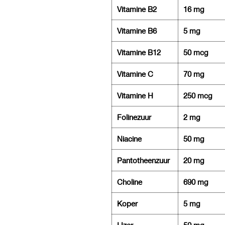
Vitamine B2
16 mg
Vitamine B6
5 mg
Vitamine B12
50 mcg
Vitamine C
70 mg
Vitamine H
250 mcg
Folinezuur
2 mg
Niacine
50 mg
Pantotheenzuur
20 mg
Choline
690 mg
Koper
5 mg
IJzer
50 mg