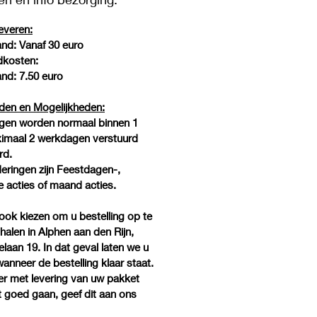
ige kleur-, geur- of
offen. Chemicaliën of andere
leveren:
ische toevoegingen worden niet
nd: Vanaf 30 euro
t.
dkosten:
nd: 7.50 euro
jden en Mogelijkheden:
ngen worden normaal binnen 1
ximaal 2 werkdagen verstuurd
rd.
eringen zijn Feestdagen-,
e acties of maand acties.
ook kiezen om u bestelling op te
alen in Alphen aan den Rijn,
laan 19. In dat geval laten we u
anneer de bestelling klaar staat.
r met levering van uw pakket
et goed gaan, geef dit aan ons