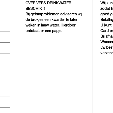
OVER VERS DRINKWATER
Wij kun
BESCHIKT!
zodat h
Bij gebitsproblemen adviseren wij
goed g
de brokjes een kwartier te laten
Betalin
weken in lauw water. Hierdoor
U kunt 
ontstaat er een papje.
Card en
Bij afh
Wanneer
uw best
verzend