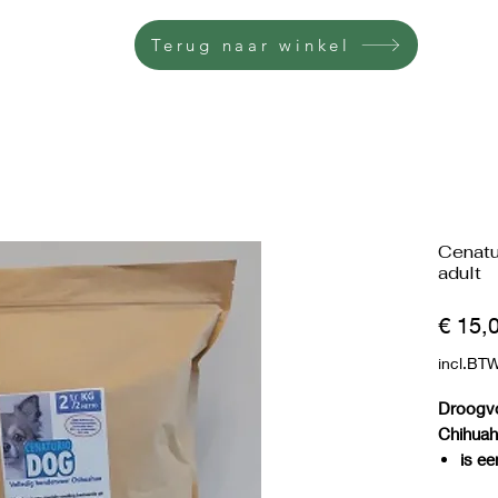
Terug naar winkel
Cenatu
adult
€ 15,
incl.BT
Droogvo
Chihua
is e
geëx