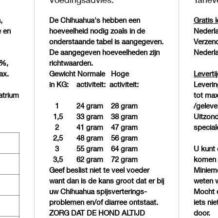
kunstmat
smaakst
,
De Chihuahua's hebben een
Gratis 
synthet
e en
hoeveelheid nodig zoals in de
Nederla
verwerk
onderstaande tabel is aangegeven.
Verzen
De aangegeven hoeveelheden zijn
Nederla
0%,
richtwaarden.
ax.
Gewicht Normale Hoge
Leverti
in KG: activiteit: activiteit:
Leveri
atrium
tot ma
1 24 gram 28 gram
/geleve
1,5 33 gram 38 gram
Uitzond
2 41 gram 47 gram
special
2,5 48 gram 56 gram
3 55 gram 64 gram
U kunt 
3,5 62 gram 72 gram
komen h
Geef beslist niet te veel voeder
Minieme
want dan is de kans groot dat er bij
weten w
uw Chihuahua spijsverterings-
Mocht e
problemen en/of diarree ontstaat.
iets ni
ZORG DAT DE HOND ALTIJD
door.