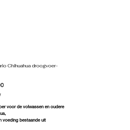
rio Chihuahua droogvoer-
Prijs
00
W
er voor de volwassen en oudere
hua,
en voeding bestaande uit
pandeerde hondenbrokken met